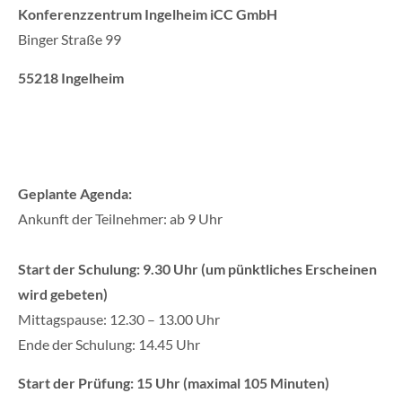
Konferenzzentrum Ingelheim iCC GmbH
Drop us a line
info@yourdomain.com
Binger Straße 99
55218 Ingelheim
About us
Lorem ipsum dolor sit amet, consectetuer adipiscing
elit.
Aenean commodo ligula eget dolor. Aenean massa. Cum
Geplante Agenda:
sociis natoque penatibus et magnis dis parturient
Ankunft der Teilnehmer: ab 9 Uhr
montes, nascetur ridiculus mus. Donec quam felis,
ultricies nec.
Start der Schulung: 9.30 Uhr (um pünktliches Erscheinen
wird gebeten)
Mittagspause: 12.30 – 13.00 Uhr
Ende der Schulung: 14.45 Uhr
Start der Prüfung: 15 Uhr (maximal 105 Minuten)