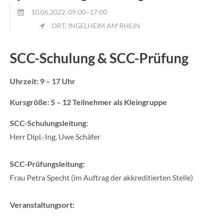
Lorem ipsum dolor sit amet:
10.06.2022, 09:00–17:00
ORT: INGELHEIM AM RHEIN
24h
/ 365days
SCC-Schulung & SCC-Prüfung
Uhrzeit: 9 – 17 Uhr
We offer support for our customers
Mon - Fri 8:00am - 5:00pm
(GMT +1)
Kursgröße: 5 – 12 Teilnehmer als Kleingruppe
Get in touch
SCC-Schulungsleitung:
Herr Dipl.-Ing. Uwe Schäfer
Cybersteel Inc.
376-293 City Road, Suite 600
SCC-Prüfungsleitung:
San Francisco, CA 94102
Frau Petra Specht (im Auftrag der akkreditierten Stelle)
Have any questions?
Veranstaltungsort:
+44 1234 567 890