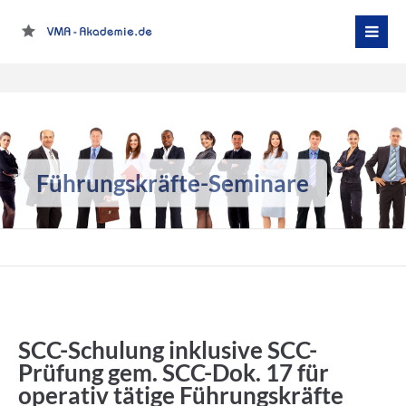
Login
Benutzername
Führungskräfte-Seminare
Passwort
Anmelden
Register
|
Lost your password?
SCC-Schulung inklusive SCC-
Prüfung gem. SCC-Dok. 17 für
Support
operativ tätige Führungskräfte